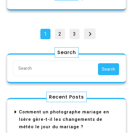
Pagination
Page
Page
Page
1
2
3
des
publications
Search
Search
Recent Posts
Comment un photographe mariage en
Isère gère-t-il les changements de
météo le jour du mariage ?