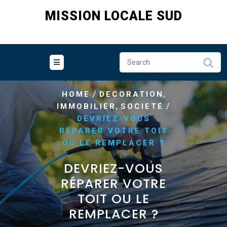
Skip
MISSION LOCALE SUD
to
content
/
,
HOME
DECORATION
,
/
IMMOBILIER
SOCIETÉ
DEVRIEZ-VOUS
RÉPARER VOTRE TOIT
OU LE REMPLACER ?
DEVRIEZ-VOUS
RÉPARER VOTRE
TOIT OU LE
REMPLACER ?